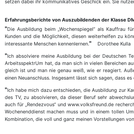
setzen dabei ihr kommunikatives Geschick ein. Sie nutz
Erfahrungsberichte von Auszubildenden der Klasse D
"
Die Ausbildung beim „Wochenspiegel“ als Kauffrau fü
Kunden und die Möglichkeit, diesen weiterhelfen zu kön
"
interessante Menschen kennenlernen.
Dorothee Kulla
"
Ich absolviere meine Ausbildung bei der Deutschen Tel
ArbeitsspektrUm hat, da man sich in vielen Bereichen a
gleich ist und man nie genau weiß, wie er reagiert. Au
einen Neuanschluss. Insgesamt lässt sich sagen, dass es
"
Ich habe mich dazu entschieden, die Ausbildung zur Ka
des TV, zu absolvieren, da dieser Beruf sehr abwechsl
auch für „Rendezvous“ und www.volksfreund.de recherchie
Wochenenddienst machen muss und in einem tollen Umfeld
Kombination, die voll und ganz meinen Vorstellungen von