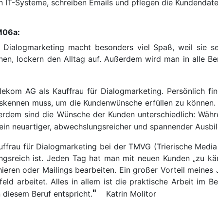
en IT-Systeme, schreiben Emails und pflegen die Kundendat
M06a:
r Dialogmarketing macht besonders viel Spaß, weil sie s
nen, lockern den Alltag auf. Außerdem wird man in alle Be
ekom AG als Kauffrau für Dialogmarketing. Persönlich fin
uskennen muss, um die Kundenwünsche erfüllen zu können. E
ßerdem sind die Wünsche der Kunden unterschiedlich: Währe
 ein neuartiger, abwechslungsreicher und spannender Ausbil
uffrau für Dialogmarketing bei der TMVG (Trierische Medi
ungsreich ist. Jeden Tag hat man mit neuen Kunden „zu kä
ren oder Mailings bearbeiten. Ein großer Vorteil meines J
 arbeitet. Alles in allem ist die praktische Arbeit im Be
"
 diesem Beruf entspricht.
Katrin Molitor