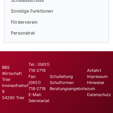
Schulausschuss
Sonstige Funktionen
Förderverein
Personalrat
Tel.: (0651)
BBS
718-2719
Anfahrt
Wirtschaft
Fax:
Schulleitung
Impressum
Trier
(0651)
Schulformen
Hinweise
Irminenfreihof
718-2718
Beratungsangebote
zum
9
E-Mail:
Datenschutz
54290 Trier
Sekretariat